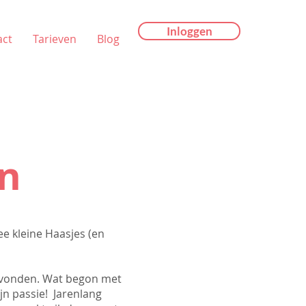
Inloggen
act
Tarieven
Blog
en
e kleine Haasjes (en
gevonden. Wat begon met
jn passie! Jarenlang