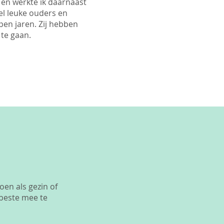
en werkte ik daarnaast
el leuke ouders en
pen jaren. Zij hebben
te gaan.
oen als gezin of
 beste mee te