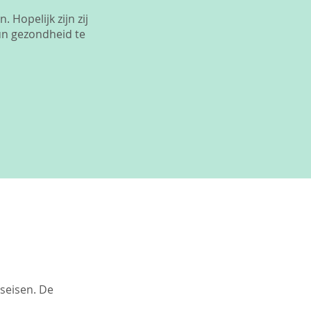
Hopelijk zijn zij
un gezondheid te
seisen. De