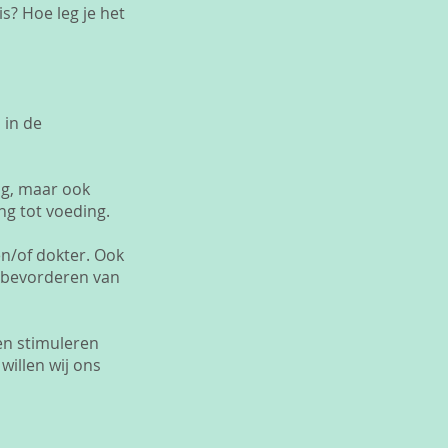
s? Hoe leg je het
 in de
ag, maar ook
ng tot voeding.
en/of dokter. Ook
t bevorderen van
en stimuleren
willen wij ons