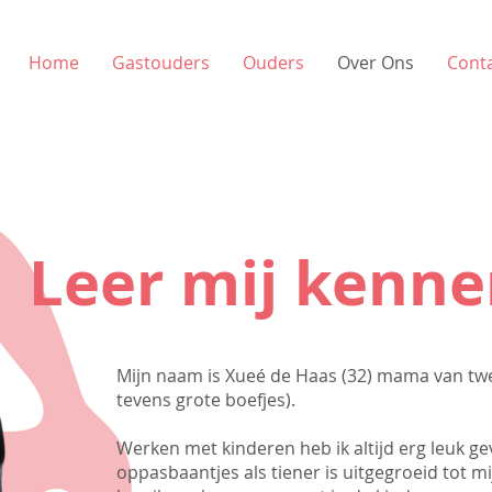
Home
Gastouders
Ouders
Over Ons
Cont
Leer mij kenn
Mijn naam is Xueé de Haas (32) mama van twe
tevens grote boefjes).
Werken met kinderen heb ik altijd erg leuk 
oppasbaantjes als tiener is uitgegroeid tot mi